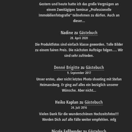
Gestern und heute hatte ich das große Vergnügen an
einem Zweitägigen Seminar „Professionelle
Immobilienfotografie“ teilnehmen zu dürfen. Auch an
dieser…
Nadine
zu
Gästebuch
28. April 2020
Die Produktfotos sind einfach klasse geworden. Tolle Bilder
zu einem fairen Preis. Die nächsten Aufträge folgen.... Wir
sind sehr zufrieden.
Denné Brigitte
zu
Gästebuch
9. September 2017
Unser erstes, aber nicht letztes Photo shooting mit Stefan
Heimansberg. Er ging auf alles ein bezüglich unserer
Wünsche. Aber nicht…
Heiko Kaplan
zu
Gästebuch
24. Juli 2016
Vielen Dank für die wunderschönen Hochzeitsfotos!!!
Werden Dich auf alle Fälle weiter empfehlen. mfg
Nicole Faßbender
zu
Gästebuch