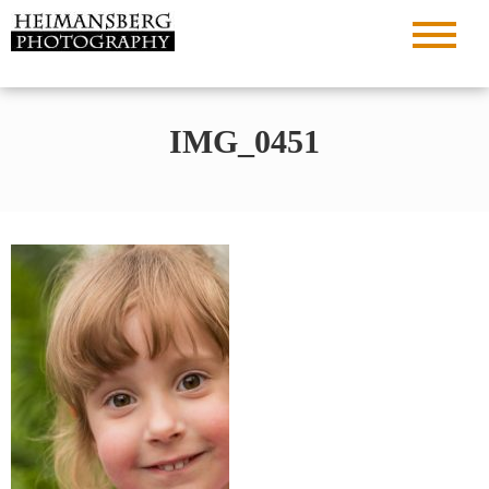
Zum
Inhalt
Den Moment in Pixeln verewigen…
Heimansberg
springen
Photography
IMG_0451