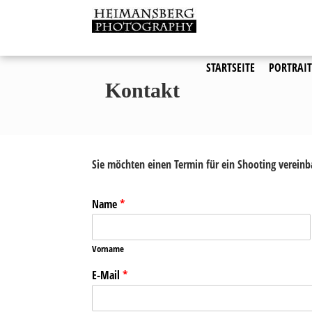
Zum
Inhalt
Den Moment in Pixeln verew
Heimansberg
springen
STARTSEITE
PORTRAIT
Kontakt
Sie möchten einen Termin für ein Shooting vereinba
Name
*
Vorname
E-Mail
*