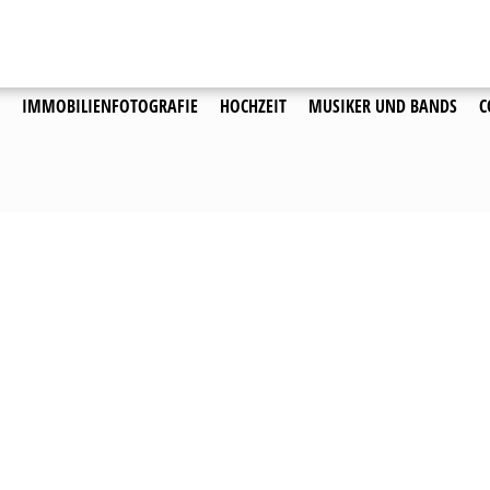
igen…
 Photography
IMMOBILIENFOTOGRAFIE
HOCHZEIT
MUSIKER UND BANDS
C