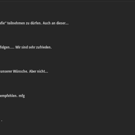
afie“ teilnehmen zu dürfen. Auch an dieser…
folgen.... Wir sind sehr zufrieden.
ich unserer Wünsche. Aber nicht…
r empfehlen. mfg
 .