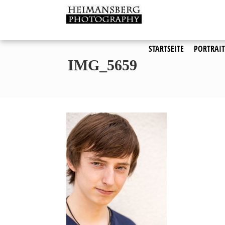
Zum
Inhalt
Den Moment in Pixeln verew
Heimansberg
springen
STARTSEITE
PORTRAIT
IMG_5659