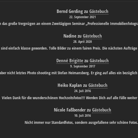
Bernd Gerding
zu
Gästebuch
22. September 2021
ch das große Vergnügen an einem Zweitägigen Seminar „Professionelle Immobilienfotogr
Nadine
zu
Gästebuch
28. April 2020
 sind einfach klasse geworden. Tolle Bilder zu einem fairen Preis. Die nächsten Aufträge 
Denné Brigitte
zu
Gästebuch
9. September 2017
 aber nicht letztes Photo shooting mit Stefan Heimansberg. Er ging auf alles ein bezügl
Heiko Kaplan
zu
Gästebuch
24. Juli 2016
Vielen Dank für die wunderschönen Hochzeitsfotos!!! Werden Dich auf alle Fälle weite
Nicole Faßbender
zu
Gästebuch
10. Juli 2016
Nicht immer nur Standardfotos, sondern ausgefallene sehr schöne Fotos.